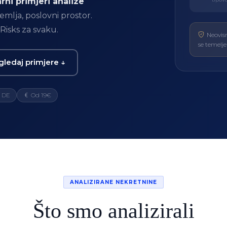
rni primjeri analize
zemlja, poslovni prostor.
 Risks za svaku.
Neovis
se temelje
ledaj primjere ↓
/ DE
Od 19€
ANALIZIRANE NEKRETNINE
Što smo analizirali