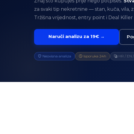
Znaj što kupuješ prije nego potpišeš.
Stva
za svaki tip nekretnine — stan, kuča, vila, 
Tržišna vrijednost, entry point i Deal Killer
Naruči analizu za 19€ →
Pog
Neovisna analiza
Isporuka 24h
HR / EN 