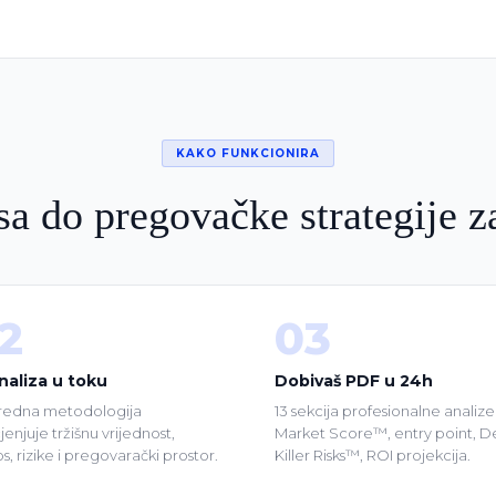
KAKO FUNKCIONIRA
a do pregovačke strategije z
2
03
naliza u toku
Dobivaš PDF u 24h
edna metodologija
13 sekcija profesionalne analiz
enjuje tržišnu vrijednost,
Market Score™, entry point, D
s, rizike i pregovarački prostor.
Killer Risks™, ROI projekcija.