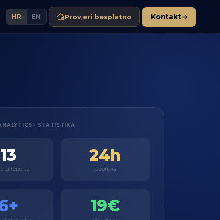
Kontakt
Provjeri besplatno
HR
EN
NALYTICS · STATISTIKA
13
24h
ja u reportu
isporuka
6+
19€
a nekretnina
od cijene