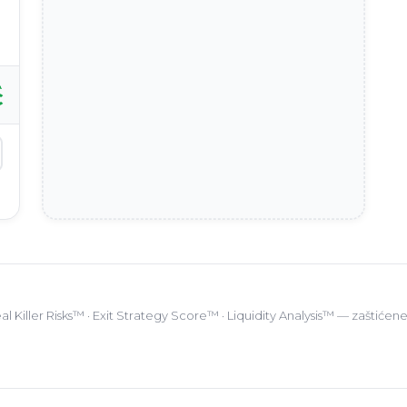
A
€
l Killer Risks™ · Exit Strategy Score™ · Liquidity Analysis™ — zaštić