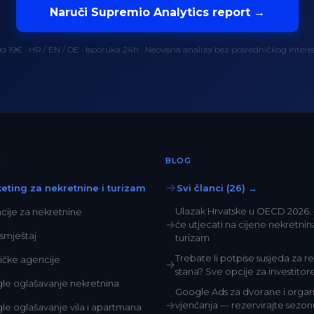
Naruči Supremio Analytics report →
d 19€ · HR / EN / DE · Isporuka 24h · Neovisna analiza bez posredničkog intere
E
BLOG
eting za nekretnine i turizam
Svi članci (26) →
Ulazak Hrvatske u OECD 2026.
cije za nekretnine
će utjecati na cijene nekretnina
i smještaj
turizam
Trebate li potpise susjeda za r
tičke agencije
stana? Sve opcije za investitor
le oglašavanje nekretnina
Google Ads za dvorane i organ
vjenčanja — rezervirajte sezon
le oglašavanje vila i apartmana