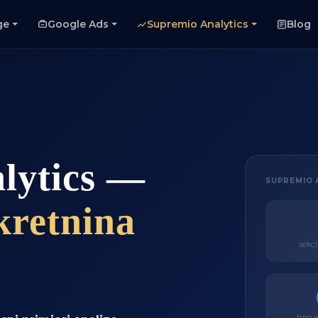
ge
Google Ads
Supremio Analytics
Blog
lytics —
SUPREMIO A
kretnina
sekci
tipov