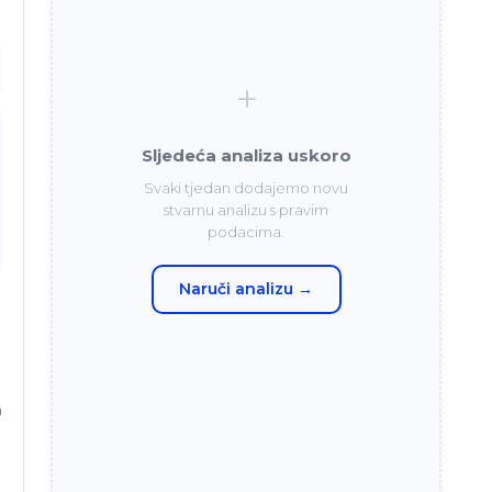
+
Sljedeća analiza uskoro
Svaki tjedan dodajemo novu
stvarnu analizu s pravim
podacima.
Naruči analizu →
m