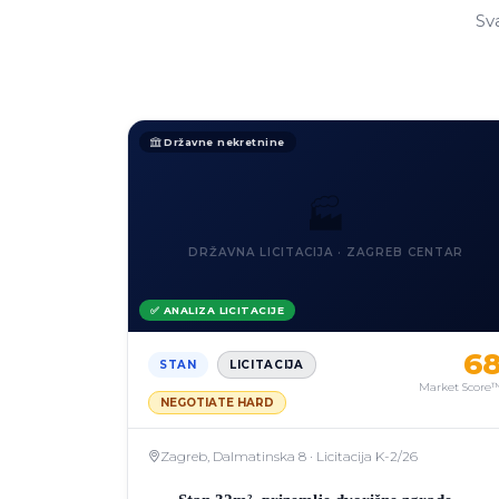
Sv
Državne nekretnine
🏭
DRŽAVNA LICITACIJA · ZAGREB CENTAR
✅ ANALIZA LICITACIJE
6
STAN
LICITACIJA
Market Score
NEGOTIATE HARD
Zagreb, Dalmatinska 8 · Licitacija K-2/26