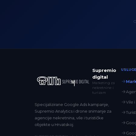
O
Supremio
USLUG
digital
Mark
Marketing za
nekretnine i
Agen
turizam
Vile 
Specijalizirane Google Ads kampanje,
Supremio Analytics i drone snimanje za
Turis
agencije nekretnina, vile i turističke
Goog
objekte u Hrvatskoj.
Goog