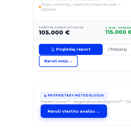
Vlaga u prizemlju, zajednički priključak vode —
MEDIUM
POČETNA CIJENA LICITACIJE
MAX. PONUD
105.000 €
115.000 
Pogledaj report
Natječaj
Naruči svoju →
PROPRIETARY METODOLOGIJA
Market Score™ · Negotiation Intelligence™ · Dea
Naruči vlastitu analizu →