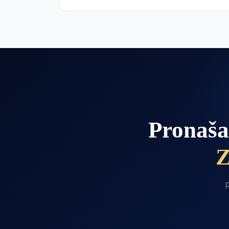
Pronaša
Z
P