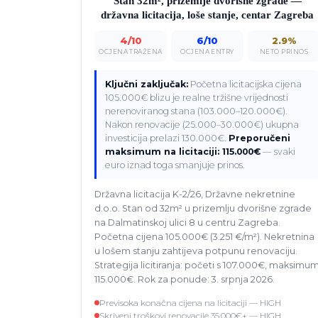
Stan 32m², prizemlje dvorišne zgrade —
državna licitacija, loše stanje, centar Zagreba
4/10
6/10
2.9%
OCJENA TRAŽENA
OCJENA ENTRY
NETO PRINOS
Ključni zaključak:
Početna licitacijska cijena
105.000€ blizu je realne tržišne vrijednosti
nerenoviranog stana (103.000–120.000€).
Nakon renovacije (25.000–30.000€) ukupna
investicija prelazi 130.000€.
Preporučeni
maksimum na licitaciji: 115.000€
— svaki
euro iznad toga smanjuje prinos.
Državna licitacija K-2/26, Državne nekretnine
d.o.o. Stan od 32m² u prizemlju dvorišne zgrade
na Dalmatinskoj ulici 8 u centru Zagreba.
Početna cijena 105.000€ (3.251 €/m²). Nekretnina
u lošem stanju zahtijeva potpunu renovaciju.
Strategija licitiranja: početi s 107.000€, maksimu
115.000€. Rok za ponude: 3. srpnja 2026.
Previsoka konačna cijena na licitaciji — HIGH
Skriveni troškovi renovacije 35.000€+ — HIGH