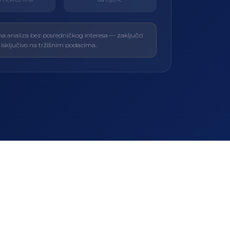
na analiza bez posredničkog interesa — zaključci
 isključivo na tržišnim podacima.