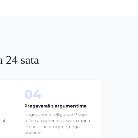
a 24 sata
04
Pregavaraš s argumentima
e —
Negotiation Intelligence™ daje
eal
točne argumente za svaku razinu
cijene — ne procjene, nego
podatke.