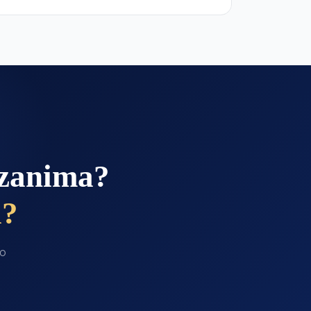
 zanima?
a?
ko