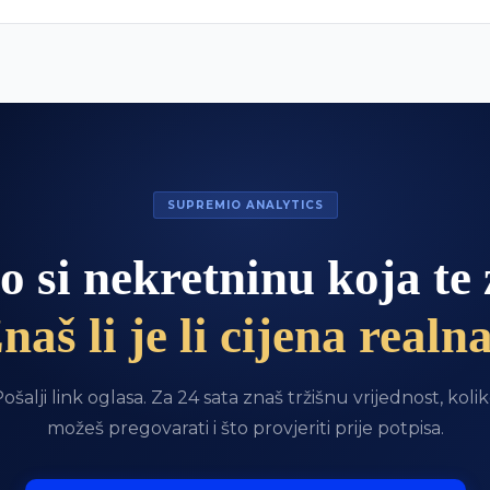
SUPREMIO ANALYTICS
o si nekretninu koja te
naš li je li cijena realn
ošalji link oglasa. Za 24 sata znaš tržišnu vrijednost, koli
možeš pregovarati i što provjeriti prije potpisa.