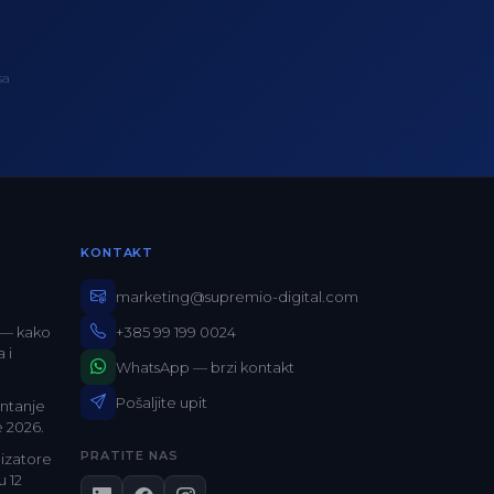
sa
KONTAKT
marketing@supremio-digital.com
+385 99 199 0024
 — kako
 i
WhatsApp — brzi kontakt
Pošaljite upit
entanje
e 2026.
PRATITE NAS
izatore
u 12