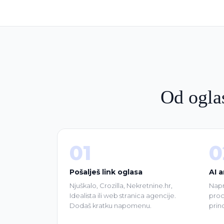
Od oglas
01
0
Pošalješ link oglasa
AI a
Njuškalo, Crozilla, Nekretnine.hr,
Napr
Idealista ili web stranica agencije.
procj
Dodaš kratku napomenu.
prino