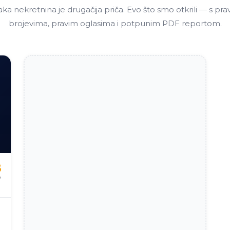
aka nekretnina je drugačija priča. Evo što smo otkrili — s pra
brojevima, pravim oglasima i potpunim PDF reportom.
8
™