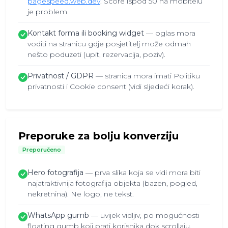
pagespeed.web.dev
. Score ispod 50 na mobitelu
je problem.
Kontakt forma ili booking widget
— oglas mora
voditi na stranicu gdje posjetitelj može odmah
nešto poduzeti (upit, rezervacija, poziv).
Privatnost / GDPR
— stranica mora imati Politiku
privatnosti i Cookie consent (vidi sljedeći korak).
Preporuke za bolju konverziju
Preporučeno
Hero fotografija
— prva slika koja se vidi mora biti
najatraktivnija fotografija objekta (bazen, pogled,
nekretnina). Ne logo, ne tekst.
WhatsApp gumb
— uvijek vidljiv, po mogućnosti
floating gumb koji prati korisnika dok scrollaju.