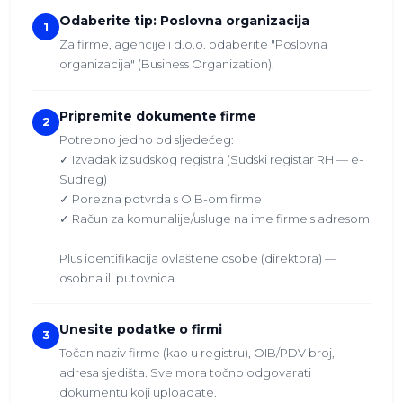
Odaberite tip: Poslovna organizacija
1
Za firme, agencije i d.o.o. odaberite "Poslovna
organizacija" (Business Organization).
Pripremite dokumente firme
2
Potrebno jedno od sljedećeg:
✓ Izvadak iz sudskog registra (Sudski registar RH — e-
Sudreg)
✓ Porezna potvrda s OIB-om firme
✓ Račun za komunalije/usluge na ime firme s adresom
Plus identifikacija ovlaštene osobe (direktora) —
osobna ili putovnica.
Unesite podatke o firmi
3
Točan naziv firme (kao u registru), OIB/PDV broj,
adresa sjedišta. Sve mora točno odgovarati
dokumentu koji uploadate.