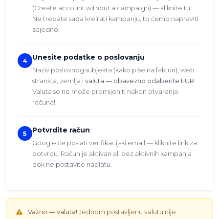
(Create account without a campaign) — kliknite tu.
Ne trebate sada kreirati kampanju, to ćemo napraviti
zajedno.
Unesite podatke o poslovanju
4
Naziv poslovnog subjekta (kako piše na fakturi), web
stranica, zemlja i
valuta — obavezno odaberite EUR
.
Valuta se ne može promijeniti nakon otvaranja
računa!
Potvrdite račun
5
Google će poslati verifikacijski email — kliknite link za
potvrdu. Račun je aktivan ali bez aktivnih kampanja
dok ne postavite naplatu.
Važno — valuta!
Jednom postavljenu valutu nije