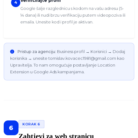
Verificirajte profil
4
Google šalje razglednicu s kodom na vašu adresu (5-
14 dana) ili nudi brzu verifikaciju putem videopoziva ili
emaila. Unesite kod i profil je aktivan.
Pristup za agenciju:
Business profil → Korisnici → Dodaj
korisnika → unesite tomislav.kovacec1981@gmail.com kao
Upravitelja. To nam omogućuje postavljanje Location
Extension u Google Ads kampanjama.
KORAK 6
6
Zahtjevi za web stranicu