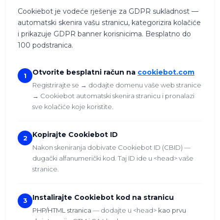
Cookiebot je vodeće rješenje za GDPR sukladnost —
automatski skenira vašu stranicu, kategorizira kolačiće
i prikazuje GDPR banner korisnicima. Besplatno do
100 podstranica.
Otvorite besplatni račun na
cookiebot.com
1
Registrirajte se → dodajte domenu vaše web stranice
→ Cookiebot automatski skenira stranicu i pronalazi
sve kolačiće koje koristite.
Kopirajte Cookiebot ID
2
Nakon skeniranja dobivate Cookiebot ID (CBID) —
dugački alfanumerički kod. Taj ID ide u <head> vaše
stranice.
Instalirajte Cookiebot kod na stranicu
3
PHP/HTML stranica
— dodajte u <head>
kao prvu