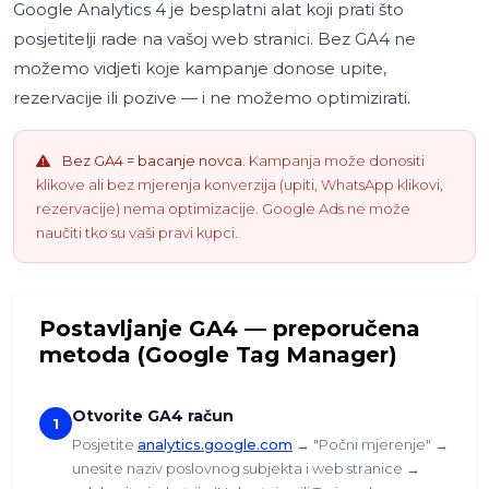
Google Analytics 4 je besplatni alat koji prati što
posjetitelji rade na vašoj web stranici. Bez GA4 ne
možemo vidjeti koje kampanje donose upite,
rezervacije ili pozive — i ne možemo optimizirati.
Bez GA4 = bacanje novca.
Kampanja može donositi
klikove ali bez mjerenja konverzija (upiti, WhatsApp klikovi,
rezervacije) nema optimizacije. Google Ads ne može
naučiti tko su vaši pravi kupci.
Postavljanje GA4 — preporučena
metoda (Google Tag Manager)
Otvorite GA4 račun
1
Posjetite
analytics.google.com
→ "Počni mjerenje" →
unesite naziv poslovnog subjekta i web stranice →