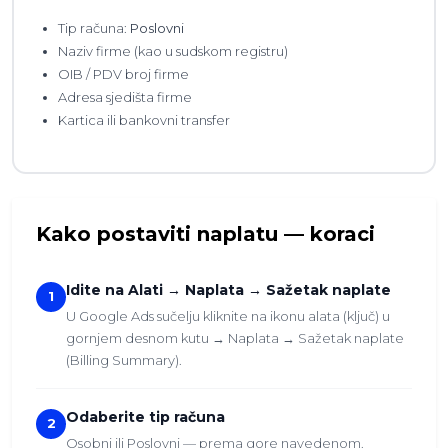
Tip računa:
Poslovni
Naziv firme (kao u sudskom registru)
OIB / PDV broj firme
Adresa sjedišta firme
Kartica ili bankovni transfer
Kako postaviti naplatu — koraci
Idite na Alati → Naplata → Sažetak naplate
1
U Google Ads sučelju kliknite na ikonu alata (ključ) u
gornjem desnom kutu → Naplata → Sažetak naplate
(Billing Summary).
Odaberite tip računa
2
Osobni ili Poslovni — prema gore navedenom.