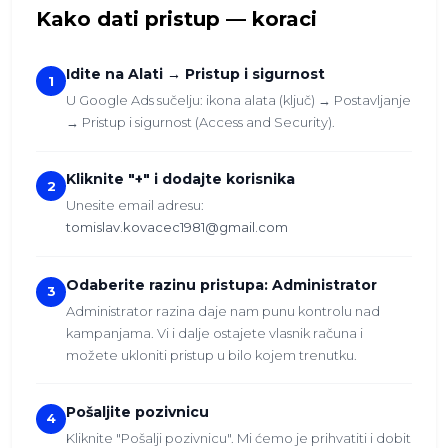
Kako dati pristup — koraci
Idite na Alati → Pristup i sigurnost
1
U Google Ads sučelju: ikona alata (ključ) → Postavljanje
→ Pristup i sigurnost (Access and Security).
Kliknite "+" i dodajte korisnika
2
Unesite email adresu:
tomislav.kovacec1981@gmail.com
Odaberite razinu pristupa: Administrator
3
Administrator razina daje nam punu kontrolu nad
kampanjama. Vi i dalje ostajete vlasnik računa i
možete ukloniti pristup u bilo kojem trenutku.
Pošaljite pozivnicu
4
Kliknite "Pošalji pozivnicu". Mi ćemo je prihvatiti i dobit