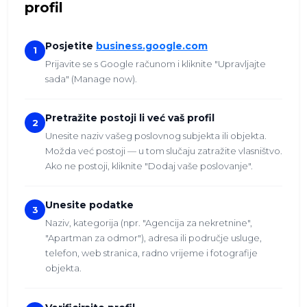
profil
Posjetite
business.google.com
1
Prijavite se s Google računom i kliknite "Upravljajte
sada" (Manage now).
Pretražite postoji li već vaš profil
2
Unesite naziv vašeg poslovnog subjekta ili objekta.
Možda već postoji — u tom slučaju zatražite vlasništvo.
Ako ne postoji, kliknite "Dodaj vaše poslovanje".
Unesite podatke
3
Naziv, kategorija (npr. "Agencija za nekretnine",
"Apartman za odmor"), adresa ili područje usluge,
telefon, web stranica, radno vrijeme i fotografije
objekta.