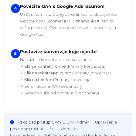
Povežite GA4 s Google Ads računom
4
U GA4: Admin → Google Ads linkovi → dodajte vaš
Google Ads Customer ID (10-znamenkasti broj iz
vašeg računa). Ovo omogućuje uvoz konverzija u
Google Ads.
Postavite konverzije koje mjerite
5
Najvažnije konverzije za postavljanje:
✓
Slanje kontakt forme
(Primary konverzija)
✓
Klik na WhatsApp gumb
(Primary konverzija)
✓
Klik na telefon
(Primary konverzija)
✓ Scroll dubina 75% (Secondary)
✓ Session dulje od 2 minute (Secondary)
Kako dati pristup GA4?
U GA4: Admin → Upravljanje
pristupom računu → "+" → dodajte
tomislav.kovacec1981@gmail.com kao Urednik (Editor).