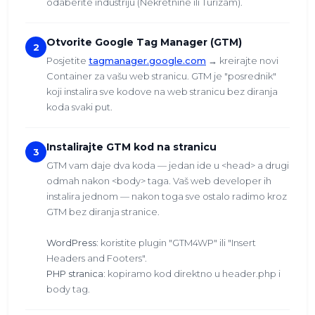
odaberite industriju (Nekretnine ili Turizam).
Otvorite Google Tag Manager (GTM)
2
Posjetite
tagmanager.google.com
→ kreirajte novi
Container za vašu web stranicu. GTM je "posrednik"
koji instalira sve kodove na web stranicu bez diranja
koda svaki put.
Instalirajte GTM kod na stranicu
3
GTM vam daje dva koda — jedan ide u <head> a drugi
odmah nakon <body> taga. Vaš web developer ih
instalira jednom — nakon toga sve ostalo radimo kroz
GTM bez diranja stranice.
WordPress:
koristite plugin "GTM4WP" ili "Insert
Headers and Footers".
PHP stranica:
kopiramo kod direktno u header.php i
body tag.