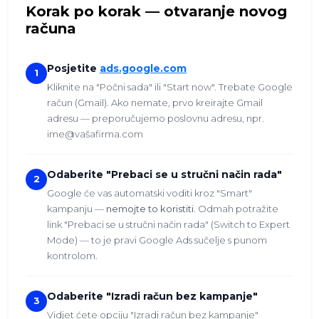
Korak po korak — otvaranje novog
računa
Posjetite
ads.google.com
1
Kliknite na "Počni sada" ili "Start now". Trebate Google
račun (Gmail). Ako nemate, prvo kreirajte Gmail
adresu — preporučujemo poslovnu adresu, npr.
ime@vašafirma.com
Odaberite "Prebaci se u stručni način rada"
2
Google će vas automatski voditi kroz "Smart"
kampanju —
nemojte to koristiti
. Odmah potražite
link "Prebaci se u stručni način rada" (Switch to Expert
Mode) — to je pravi Google Ads sučelje s punom
kontrolom.
Odaberite "Izradi račun bez kampanje"
3
Vidjet ćete opciju "Izradi račun bez kampanje"