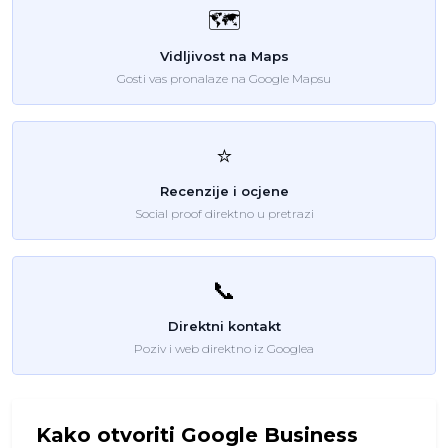
🗺️
Vidljivost na Maps
Gosti vas pronalaze na Google Mapsu
⭐
Recenzije i ocjene
Social proof direktno u pretrazi
📞
Direktni kontakt
Poziv i web direktno iz Googlea
Kako otvoriti Google Business