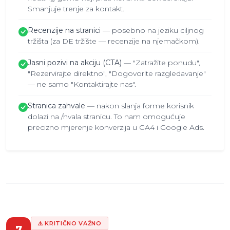
Smanjuje trenje za kontakt.
Recenzije na stranici
— posebno na jeziku ciljnog
tržišta (za DE tržište — recenzije na njemačkom).
Jasni pozivi na akciju (CTA)
— "Zatražite ponudu",
"Rezervirajte direktno", "Dogovorite razgledavanje"
— ne samo "Kontaktirajte nas".
Stranica zahvale
— nakon slanja forme korisnik
dolazi na /hvala stranicu. To nam omogućuje
precizno mjerenje konverzija u GA4 i Google Ads.
⚠️ KRITIČNO VAŽNO
7