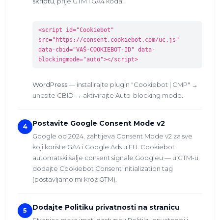
skriptu
, prije GTM i GA4 koda:
<script id="Cookiebot"
src="https://consent.cookiebot.com/uc.js"
data-cbid="VAŠ-COOKIEBOT-ID" data-
blockingmode="auto"></script>
WordPress
— instalirajte plugin "Cookiebot | CMP" →
unesite CBID → aktivirajte Auto-blocking mode.
Postavite Google Consent Mode v2
4
Google od 2024. zahtijeva Consent Mode v2 za sve
koji koriste GA4 i Google Ads u EU. Cookiebot
automatski šalje consent signale Googleu — u GTM-u
dodajte Cookiebot Consent Initialization tag
(postavljamo mi kroz GTM).
Dodajte Politiku privatnosti na stranicu
5
Stranica mora imati dostupnu Politiku privatnosti i