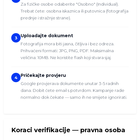
Za fizičke osobe odaberite "Osobno" (Individual).
Trebat ćete: osobna iskaznica ili putovnica (fotografija
prednje i stražnje strane).
Uploadajte dokument
3
Fotografija mora biti jasna, čitljiva i bez odreza.
Prihvaćeni formati: JPG, PNG, PDF. Maksimalna
veličina: 10MB. Ne koristite flash koji stvara sjaj.
Pričekajte provjeru
4
Google provjerava dokumente unutar 3-5 radnih
dana. Dobit ćete email s potvrdom. Kampanje rade
normalno dok čekate — samo ih ne smijete ignorirati.
Koraci verifikacije — pravna osoba