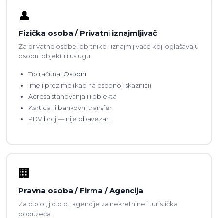
👤
Fizička osoba / Privatni iznajmljivač
Za privatne osobe, obrtnike i iznajmljivače koji oglašavaju
osobni objekt ili uslugu.
Tip računa:
Osobni
Ime i prezime (kao na osobnoj iskaznici)
Adresa stanovanja ili objekta
Kartica ili bankovni transfer
PDV broj — nije obavezan
🏢
Pravna osoba / Firma / Agencija
Za d.o.o., j.d.o.o., agencije za nekretnine i turistička
poduzeća.