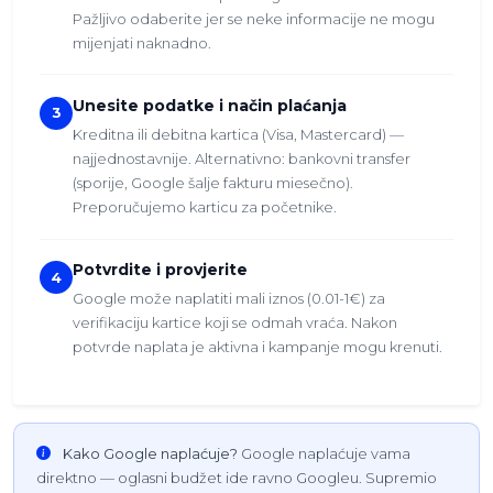
Pažljivo odaberite jer se neke informacije ne mogu
mijenjati naknadno.
Unesite podatke i način plaćanja
3
Kreditna ili debitna kartica (Visa, Mastercard) —
najjednostavnije. Alternativno: bankovni transfer
(sporije, Google šalje fakturu miesečno).
Preporučujemo karticu za početnike.
Potvrdite i provjerite
4
Google može naplatiti mali iznos (0.01-1€) za
verifikaciju kartice koji se odmah vraća. Nakon
potvrde naplata je aktivna i kampanje mogu krenuti.
Kako Google naplaćuje?
Google naplaćuje vama
direktno — oglasni budžet ide ravno Googleu. Supremio