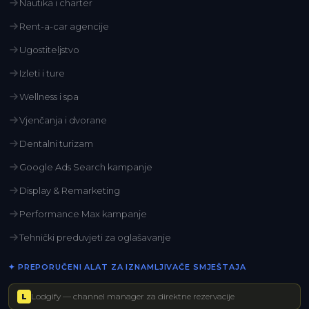
Nautika i charter
Rent-a-car agencije
Ugostiteljstvo
Izleti i ture
Wellness i spa
Vjenčanja i dvorane
Dentalni turizam
Google Ads Search kampanje
Display & Remarketing
Performance Max kampanje
Tehnički preduvjeti za oglašavanje
✦ PREPORUČENI ALAT ZA IZNAMLJIVAČE SMJEŠTAJA
Lodgify — channel manager za direktne rezervacije
L