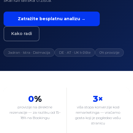
skandinavska tržišta.
Zatražite besplatnu analizu →
Kako radi
Jadran · Istra · Dalmacija
DE · AT · UK tržište
0% provizije
0
%
3×
provizije na direktne
viša stopa konverzije kod
rezervacije — za razliku od 15–
remarketinga — vraćamo
18% na Bookingu
gosta koji je pogledao vašu
stranicu