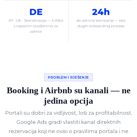
DE
24h
AT · UK · Skandinavija — tržišta
do aktivne kampanje — bez
s najvećim budžetima za
dugih onboarding procesa
odmor
PROBLEM I RJEŠENJE
Booking i Airbnb su kanali — ne
jedina opcija
Portali su dobri za vidljivost, loši za profitabilnost.
Google Ads gradi vlastiti kanal direktnih
rezervacija koji ne ovisi o pravilima portala i ne