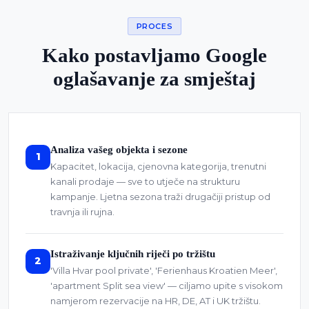
PROCES
Kako postavljamo Google
oglašavanje za smještaj
Analiza vašeg objekta i sezone
1
Kapacitet, lokacija, cjenovna kategorija, trenutni
kanali prodaje — sve to utječe na strukturu
kampanje. Ljetna sezona traži drugačiji pristup od
travnja ili rujna.
Istraživanje ključnih riječi po tržištu
2
'Villa Hvar pool private', 'Ferienhaus Kroatien Meer',
'apartment Split sea view' — ciljamo upite s visokom
namjerom rezervacije na HR, DE, AT i UK tržištu.