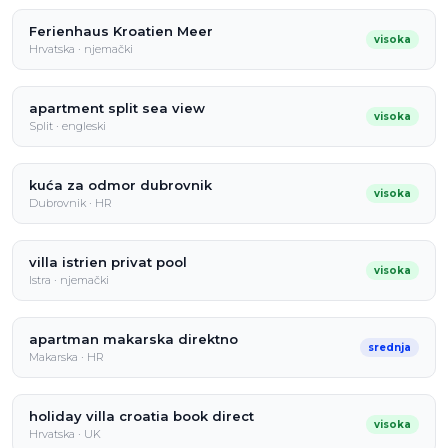
Ferienhaus Kroatien Meer
visoka
Hrvatska · njemački
apartment split sea view
visoka
Split · engleski
kuća za odmor dubrovnik
visoka
Dubrovnik · HR
villa istrien privat pool
visoka
Istra · njemački
apartman makarska direktno
srednja
Makarska · HR
holiday villa croatia book direct
visoka
Hrvatska · UK