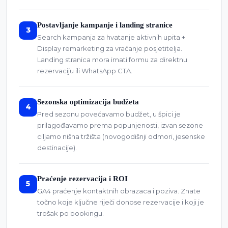
Postavljanje kampanje i landing stranice
3
Search kampanja za hvatanje aktivnih upita +
Display remarketing za vraćanje posjetitelja.
Landing stranica mora imati formu za direktnu
rezervaciju ili WhatsApp CTA.
Sezonska optimizacija budžeta
4
Pred sezonu povećavamo budžet, u špici je
prilagođavamo prema popunjenosti, izvan sezone
ciljamo nišna tržišta (novogodišnji odmori, jesenske
destinacije).
Praćenje rezervacija i ROI
5
GA4 praćenje kontaktnih obrazaca i poziva. Znate
točno koje ključne riječi donose rezervacije i koji je
trošak po bookingu.