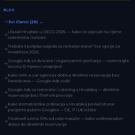
BLOG
Svi članci (26) →
Ulazak Hrvatske u OECD 2026. — kako će utjecati na cijene
nekretnina i turizam
Trebate li potpise susjeda za rentanje stana? Sve opcije za
investitore 2026.
Google Ads za dvorane i organizatore vjenčanja — rezervirajte
sezonu 12 mjeseci unaprijed
Kako rent-a-car agencija dobiva direktne rezervacije bez
Rentalcarsa — Google Ads vodič
Google Ads za restorane i catering u Hrvatskoj — direktne
rezervacije bez TheFork provizije
Kako stomatološka ordinacija u Hrvatskoj privlači strane
pacijente putem Googlea — DE, IT i UK tržište
Treatwell uzima 30% od vaše masaže — kako wellness salon
dolazi do direktnih rezervacija