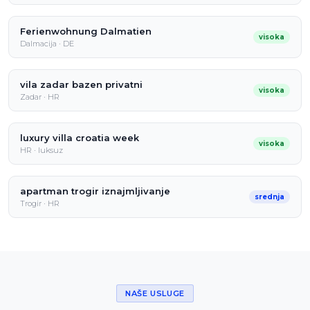
Ferienwohnung Dalmatien
visoka
Dalmacija · DE
vila zadar bazen privatni
visoka
Zadar · HR
luxury villa croatia week
visoka
HR · luksuz
apartman trogir iznajmljivanje
srednja
Trogir · HR
NAŠE USLUGE