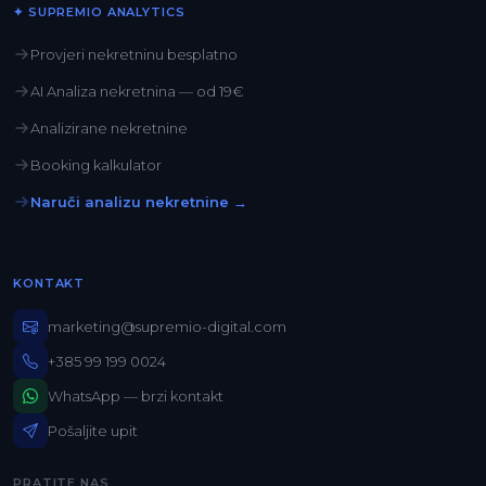
✦ SUPREMIO ANALYTICS
Provjeri nekretninu besplatno
AI Analiza nekretnina — od 19€
Analizirane nekretnine
Booking kalkulator
Naruči analizu nekretnine →
KONTAKT
marketing@supremio-digital.com
+385 99 199 0024
WhatsApp — brzi kontakt
Pošaljite upit
PRATITE NAS