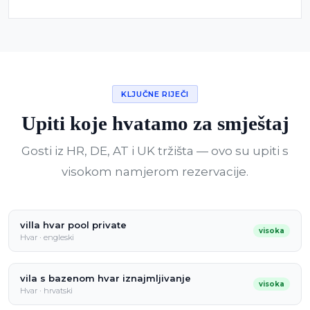
KLJUČNE RIJEČI
Upiti koje hvatamo za smještaj
Gosti iz HR, DE, AT i UK tržišta — ovo su upiti s
visokom namjerom rezervacije.
villa hvar pool private
visoka
Hvar · engleski
vila s bazenom hvar iznajmljivanje
visoka
Hvar · hrvatski