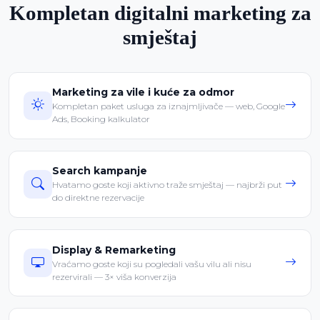
Kompletan digitalni marketing za
smještaj
Marketing za vile i kuće za odmor
Kompletan paket usluga za iznajmljivače — web, Google
Ads, Booking kalkulator
Search kampanje
Hvatamo goste koji aktivno traže smještaj — najbrži put
do direktne rezervacije
Display & Remarketing
Vraćamo goste koji su pogledali vašu vilu ali nisu
rezervirali — 3× viša konverzija