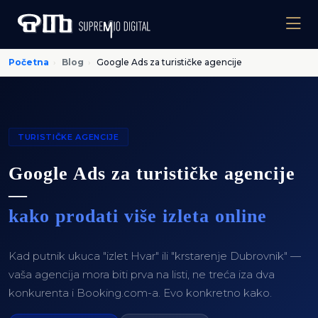
Početna
›
Blog
›
Google Ads za turističke agencije
TURISTIČKE AGENCIJE
Google Ads za turističke agencije
—
kako prodati više izleta online
Kad putnik ukuca "izlet Hvar" ili "krstarenje Dubrovnik" —
vaša agencija mora biti prva na listi, ne treća iza dva
konkurenta i Booking.com-a. Evo konkretno kako.