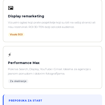
🖼️
Display remarketing
Vizualni oglasi koji prate posjetitelje koji su bili na vašoj stranici ali
nisu rezervirali. ROI 30–70% bolji od cold audience.
Visoki ROI
⚡
Performance Max
Pokriva Search, Display, YouTube i Gmail. Idealna za agencije s
jasnom ponudom i dobrim fotografijama.
Za skaliranje
PREPORUKA ZA START