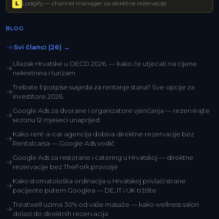
Lodgify — channel manager za direktne rezervacije
L
BLOG
Svi članci (26) →
Ulazak Hrvatske u OECD 2026. — kako će utjecati na cijene
nekretnina i turizam
Trebate li potpise susjeda za rentanje stana? Sve opcije za
investitore 2026.
Google Ads za dvorane i organizatore vjenčanja — rezervirajte
sezonu 12 mjeseci unaprijed
Kako rent-a-car agencija dobiva direktne rezervacije bez
Rentalcarsa — Google Ads vodič
Google Ads za restorane i catering u Hrvatskoj — direktne
rezervacije bez TheFork provizije
Kako stomatološka ordinacija u Hrvatskoj privlači strane
pacijente putem Googlea — DE, IT i UK tržište
Treatwell uzima 30% od vaše masaže — kako wellness salon
dolazi do direktnih rezervacija