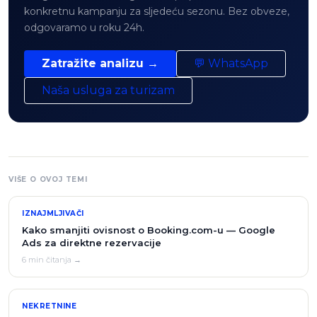
konkretnu kampanju za sljedeću sezonu. Bez obveze,
odgovaramo u roku 24h.
Zatražite analizu →
💬 WhatsApp
Naša usluga za turizam
VIŠE O OVOJ TEMI
IZNAJMLJIVAČI
Kako smanjiti ovisnost o Booking.com-u — Google
Ads za direktne rezervacije
6 min čitanja →
NEKRETNINE