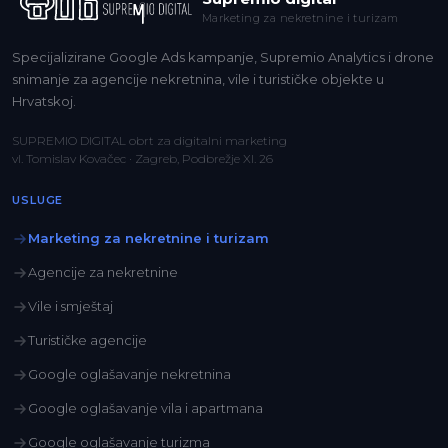
Marketing za nekretnine i turizam
Specijalizirane Google Ads kampanje, Supremio Analytics i drone
snimanje za agencije nekretnina, vile i turističke objekte u
Hrvatskoj.
SUPREMIO DIGITAL obrt za digitalni marketing
vl. Tomislav Kovačec · Zagreb, Podbrežje XI. 26
USLUGE
Marketing za nekretnine i turizam
Agencije za nekretnine
Vile i smještaj
Turističke agencije
Google oglašavanje nekretnina
Google oglašavanje vila i apartmana
Google oglašavanje turizma