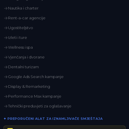
Nautika i charter
Rent-a-car agencije
Ugostiteljstvo
Izleti i ture
Wellness i spa
Vjenčanja i dvorane
Dentalni turizam
Google Ads Search kampanje
Display & Remarketing
Performance Max kampanje
Tehnički preduvjeti za oglašavanje
✦ PREPORUČENI ALAT ZA IZNAMLJIVAČE SMJEŠTAJA