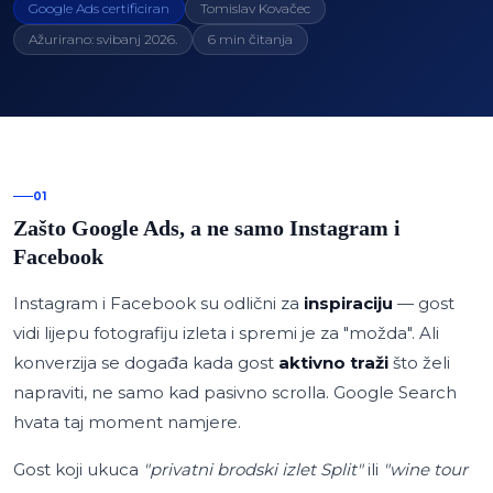
Google Ads certificiran
Tomislav Kovačec
Ažurirano: svibanj 2026.
6 min čitanja
01
Zašto Google Ads, a ne samo Instagram i
Facebook
Instagram i Facebook su odlični za
inspiraciju
— gost
vidi lijepu fotografiju izleta i spremi je za "možda". Ali
konverzija se događa kada gost
aktivno traži
što želi
napraviti, ne samo kad pasivno scrolla. Google Search
hvata taj moment namjere.
Gost koji ukuca
"privatni brodski izlet Split"
ili
"wine tour