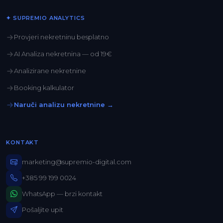
✦ SUPREMIO ANALYTICS
Provjeri nekretninu besplatno
AI Analiza nekretnina — od 19€
Analizirane nekretnine
Booking kalkulator
Naruči analizu nekretnine →
KONTAKT
marketing@supremio-digital.com
+385 99 199 0024
WhatsApp — brzi kontakt
Pošaljite upit