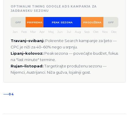
OPTIMALNI TIMING GOOGLE ADS KAMPANJA ZA
JADRANSKU SEZONU
OFF
PRIPREMA
PEAK SEZONA
PRODUŽENA
OFF
Jan
Feb
Mar
Apr
Maj
Jun
Jul
Aug
Sep
Okt
Nov
Dec
Travanj–svibanj:
Pokrenite Search kampanje za ljeto —
CPC je niži za 40–60% nego u srpnju.
Lipanj–kolovoz:
Peak sezona — povećajte budžet, fokus
na "last minute" termine.
Rujan–listopad:
Targetirajte produženu sezonu —
Nijemci, Austrijanci. Niža gužva, lojalniji gost.
04