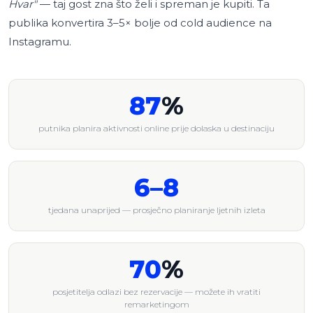
Hvar"
— taj gost zna što želi i spreman je kupiti. Ta
publika konvertira 3–5× bolje od cold audience na
Instagramu.
87
%
putnika planira aktivnosti online prije dolaska u destinaciju
6–8
tjedana unaprijed — prosječno planiranje ljetnih izleta
70
%
posjetitelja odlazi bez rezervacije — možete ih vratiti
remarketingom