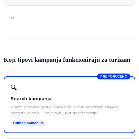
02
Koji tipovi kampanja funkcioniraju za turizam
PREPORUČENO
🔍
Search kampanja
Prikazuje se kad gost aktivno traži izlet ili aranžman. Najviša
namjera kupnje — najizravniji put do rezervacije.
Odmah pokrenuti