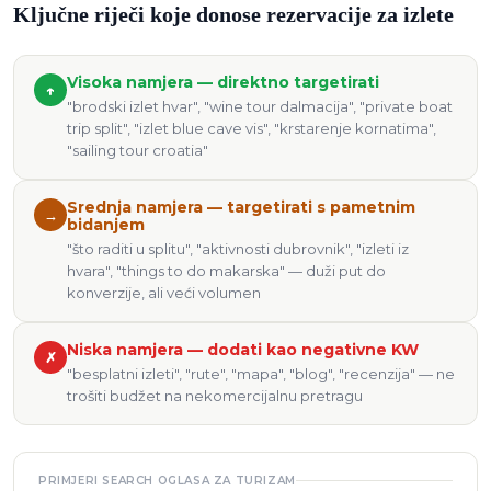
Ključne riječi koje donose rezervacije za izlete
Visoka namjera — direktno targetirati
↑
"brodski izlet hvar", "wine tour dalmacija", "private boat
trip split", "izlet blue cave vis", "krstarenje kornatima",
"sailing tour croatia"
Srednja namjera — targetirati s pametnim
→
bidanjem
"što raditi u splitu", "aktivnosti dubrovnik", "izleti iz
hvara", "things to do makarska" — duži put do
konverzije, ali veći volumen
Niska namjera — dodati kao negativne KW
✗
"besplatni izleti", "rute", "mapa", "blog", "recenzija" — ne
trošiti budžet na nekomercijalnu pretragu
PRIMJERI SEARCH OGLASA ZA TURIZAM