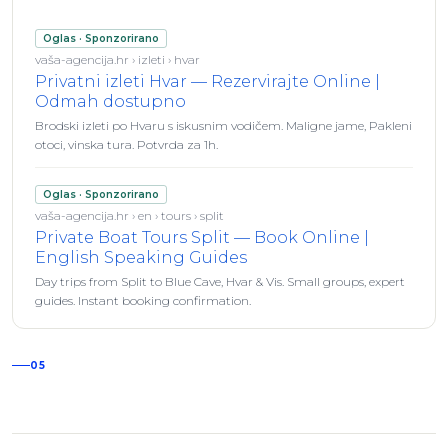
Oglas · Sponzorirano
vaša-agencija.hr › izleti › hvar
Privatni izleti Hvar — Rezervirajte Online |
Odmah dostupno
Brodski izleti po Hvaru s iskusnim vodičem. Maligne jame, Pakleni
otoci, vinska tura. Potvrda za 1h.
Oglas · Sponzorirano
vaša-agencija.hr › en › tours › split
Private Boat Tours Split — Book Online |
English Speaking Guides
Day trips from Split to Blue Cave, Hvar & Vis. Small groups, expert
guides. Instant booking confirmation.
05